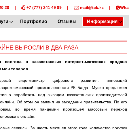
20 20
|
+7 (777) 241 49 99
|
mail@tck.kz
|
Wha
луги
Портфолио
Отзывы
Информация
АЙНЕ ВЫРОСЛИ В ДВА РАЗА
а полгода в казахстанских интернет-магазинах продано
0 млн товаров.
ервый вице-министр цифрового развития, инноваций
 аэрокосмической промышленности РК Багдат Мусин предложил
ктивно поработать над выводом казахстанских производителей
 онлайн. Об этом он заявил на заседании правительства. По его
ловам, во время пандемии произошел массовый переход
кономики в онлайн.
овые сервисы. За шесть месяцев этого года количество покупок