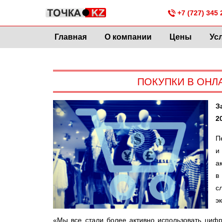
+7 (727) 345 
Главная
О компании
Цены
Ус
ПОКУПКИ В ОНЛ
З
2
П
и
а
в
с
э
«Мы все стали более активно использовать цифр