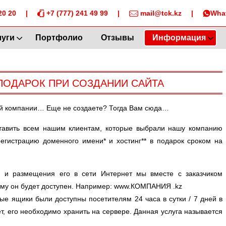
20 20
|
+7 (777) 241 49 99
|
mail@tck.kz
|
Wha
луги
Портфолио
Отзывы
Информация
ПОДАРОК ПРИ СОЗДАНИИ САЙТА
ей компании… Еще не создаете? Тогда Вам сюда…
тавить всем нашим клиентам, которые выбрали нашу компанию
регистрацию доменного имени* и хостинг** в подарок сроком на
 и размещения его в сети Интернет мы вместе с заказчиком
рому он будет доступен. Например: www.КОМПАНИЯ .kz
е ящики были доступны посетителям 24 часа в сутки / 7 дней в
ет, его необходимо хранить на сервере. Данная услуга называется