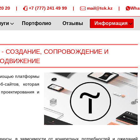
20 20
|
+7 (777) 241 49 99
|
mail@tck.kz
|
Wha
луги
Портфолио
Отзывы
Информация
А) - СОЗДАНИЕ, СОПРОВОЖДЕНИЕ И
РОДВИЖЕНИЕ
помощью платформы
б-сайтов, которая
 проектирования и
инусы, в зависимости от конкретных потребностей и ожиданий