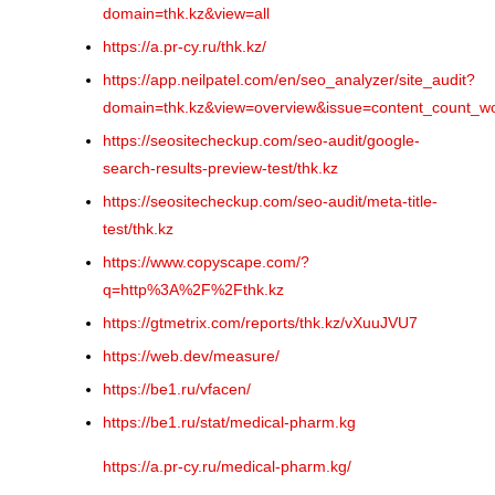
domain=thk.kz&view=all
https://a.pr-cy.ru/thk.kz/
https://app.neilpatel.com/en/seo_analyzer/site_audit?
domain=thk.kz&view=overview&issue=content_count_w
https://seositecheckup.com/seo-audit/google-
search-results-preview-test/thk.kz
https://seositecheckup.com/seo-audit/meta-title-
test/thk.kz
https://www.copyscape.com/?
q=http%3A%2F%2Fthk.kz
https://gtmetrix.com/reports/thk.kz/vXuuJVU7
https://web.dev/measure/
https://be1.ru/vfacen/
https://be1.ru/stat/medical-pharm.kg
https://a.pr-cy.ru/medical-pharm.kg/