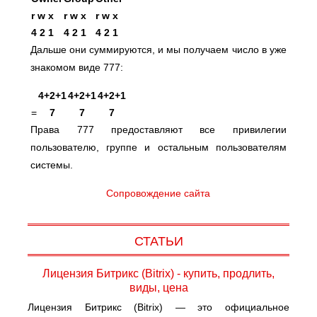
r
w
x
r
w
x
r
w
x
4
2
1
4
2
1
4
2
1
Дальше они суммируются, и мы получаем число в уже
знакомом виде 777:
4
+
2
+
1
4
+
2
+
1
4
+
2
+
1
=
7
7
7
Права 777 предоставляют все привилегии
пользователю, группе и остальным пользователям
системы.
Сопровождение сайта
СТАТЬИ
Лицензия Битрикс (Bitrix) - купить, продлить,
виды, цена
Лицензия Битрикс (Bitrix) — это официальное