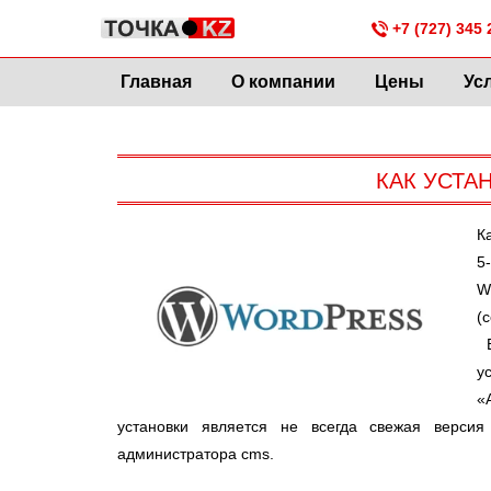
+7 (727) 345 
Главная
О компании
Цены
Ус
КАК УСТА
К
5
W
(
Б
у
«
установки является не всегда свежая верси
администратора cms.