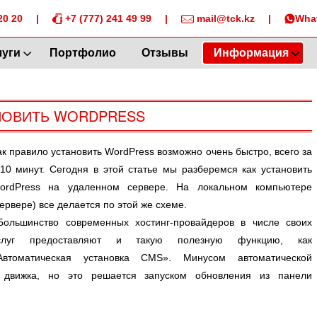
20 20
|
+7 (777) 241 49 99
|
mail@tck.kz
|
Wha
луги
Портфолио
Отзывы
Информация
НОВИТЬ WORDPRESS
ак правило установить WordPress возможно очень быстро, всего за
-10 минут. Сегодня в этой статье мы разберемся как установить
ordPress на удаленном сервере. На локальном компьютере
сервере) все делается по этой же схеме.
ольшинство современных хостинг-провайдеров в числе своих
слуг предоставляют и такую полезную функцию, как
Автоматическая установка CMS». Минусом автоматической
я движка, но это решается запуском обновления из панели