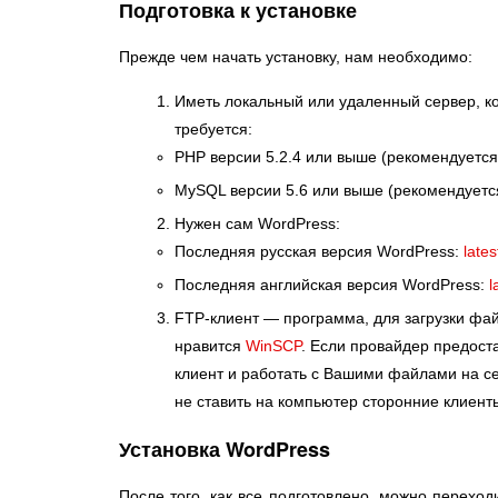
Подготовка к установке
Прежде чем начать установку, нам необходимо:
Иметь локальный или удаленный сервер, ко
требуется:
PHP версии 5.2.4 или выше (рекомендуется
MySQL версии 5.6 или выше (рекомендуетс
Нужен сам WordPress:
Последняя русская версия WordPress:
late
Последняя английская версия WordPress:
l
FTP-клиент — программа, для загрузки фа
нравится
WinSCP
. Если провайдер предост
клиент и работать с Вашими файлами на се
не ставить на компьютер сторонние клиент
Установка WordPress
После того, как все подготовлено, можно переход