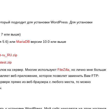
торый подходит для установки WordPress. Для установки
 7 или выше)
я 5.6) или
MariaDB
версии 10.0 или выше
st-ru_RU.zip
atest.zip
йлов на сервер. Многие используют
FileZilla
, но лично мне больше
авляет веб-приложение, которое позволит заменить Вам FTP-
рвере прямо из веб-браузера с любого места, то можно
ы.
ить к установке WordPress. Мой сайт находятся на этом хостинге,