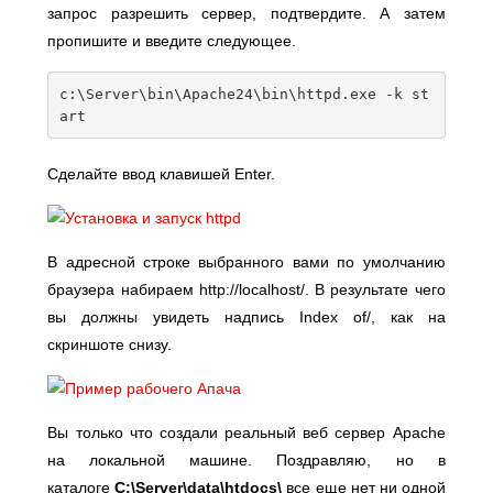
запрос разрешить сервер, подтвердите. А затем
пропишите и введите следующее.
c
:
\Server\b
in
\Apache24\b
in
\httpd
.
exe 
-
k st
art 
Сделайте ввод клавишей Enter.
В адресной строке выбранного вами по умолчанию
браузера набираем http://localhost/. В результате чего
вы должны увидеть надпись Index of/, как на
скриншоте снизу.
Вы только что создали реальный веб сервер Apache
на локальной машине. Поздравляю, но в
каталоге
С:\Server\data\htdocs\
все еще нет ни одной