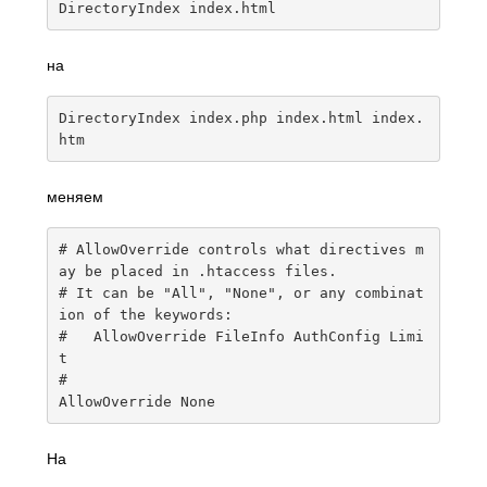
DirectoryIndex
 index
.
html
на
DirectoryIndex
 index
.
php index
.
html index
.
htm
меняем
# AllowOverride controls what directives m
ay be placed in .htaccess files.
# It can be "All", "None", or any combinat
ion of the keywords:
#   AllowOverride FileInfo AuthConfig Limi
t
#
AllowOverride
None
На