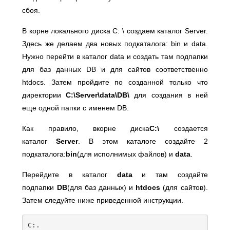
сбоя.
В корне локального диска С: \ создаем каталог Server.
Здесь же делаем два новых подкаталога: bin и data.
Нужно перейти в каталог data и создать там подпапки
для баз данных DB и для сайтов соответственно
htdocs. Затем пройдите по созданной только что
директории
C:\Server\data\DB\
для создания в ней
еще одной папки c именем DB.
Как правило, вкорне диска
C:\
создается
каталог
Server
. В этом каталоге создайте 2
подкаталога:
bin
(для исполнимых файлов) и
data
.
Перейдите в каталог
data
и там создайте
подпапки
DB
(для баз данных) и
htdocs
(для сайтов).
Затем следуйте ниже приведенной инструкции.
C
:.