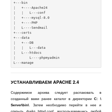
+---
¦
+----
Apache24
¦
¦
   L
---
¦
+----
mysql
-
8.0
¦
+----
¦
   L
----
Sendmail
+---
+---
¦
+---
¦
¦
   L
---
¦
   L
---
¦
       L
----
phpmyadmin

L
---
manage
УСТАНАВЛИВАЕМ APACHE 2.4
Содержимое архива следует распаковать в
созданный вами ранее каталог в директории
C: \
Server\bin\
. Затем необходимо перейти в нее и
открыть файл httpd.conf, воспользовавшись любой