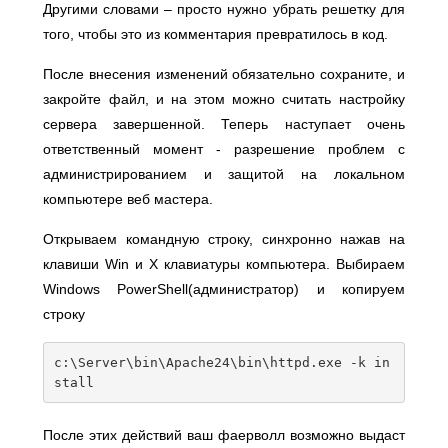
Другими словами – просто нужно убрать решетку для
того, чтобы это из комментария превратилось в код.
После внесения изменений обязательно сохраните, и
закройте файл, и на этом можно считать настройку
сервера завершенной. Теперь наступает очень
ответственный момент - разрешение проблем с
администрированием и защитой на локальном
компьютере веб мастера.
Открываем командную строку, синхронно нажав на
клавиши Win и X клавиатуры компьютера. Выбираем
Windows PowerShell(администратор) и копируем
строку
c
:
\Server\b
in
\Apache24\b
in
\httpd
.
exe 
-
k in
stall
После этих действий ваш фаерволл возможно выдаст