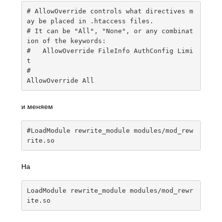
# AllowOverride controls what directives m
ay be placed in .htaccess files.
# It can be "All", "None", or any combinat
ion of the keywords:
#   AllowOverride FileInfo AuthConfig Limi
t
#
AllowOverride
All
и меняем
#LoadModule rewrite_module modules/mod_rew
rite.so
На
LoadModule
 rewrite_module modules
/
mod_rewr
ite
.
so