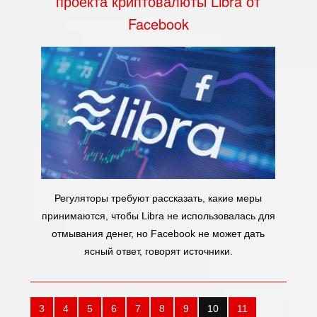
проекта криптовалюты Libra от
Facebook
Регуляторы требуют рассказать, какие меры
принимаются, чтобы Libra не использовалась для
отмывания денег, но Facebook не может дать
ясный ответ, говорят источники.
3
4
5
6
7
8
9
10
11