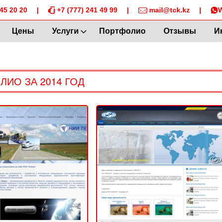
45 20 20
|
+7 (777) 241 49 99
|
mail@tck.kz
|
Цены
Услуги
Портфолио
Отзывы
И
ЛИО ЗА 2014 ГОД
ТОО «Элеко»
ТОО «АЛМАСГЕО»
2014
2014