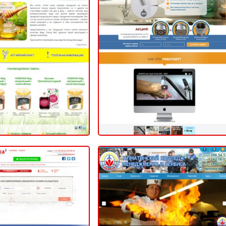
Система оплаты
Honey Bee
watersave.kz
НЕТ-МАГАЗИН
2014
2014
Алматинский колледж
тическое агенство
менеджмента и сервиса
avia Travel Agency»
«Акмис»