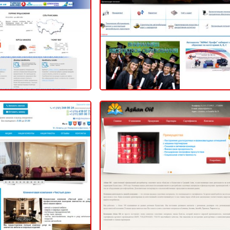
2014
2014
инговая компания
Ashan Oil
Чистый дом»
ВИЗИТКА
2014
2014