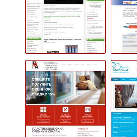
2014
Клин
ТОО «Ваши окна Астана»
«
2014