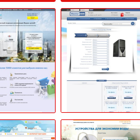
чно-Юридическая
Интернет-магазин
ния Invest Capital
«MasterCom»
2014
2014