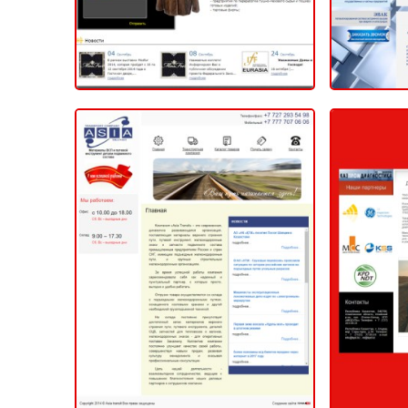
Компания "Asia Transit"
«КазП
2014