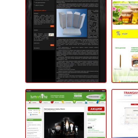
Компания «Sofya Decor»
2014
ИНТЕР
Магазин светодиодных
Турис
фонарей
«Trans