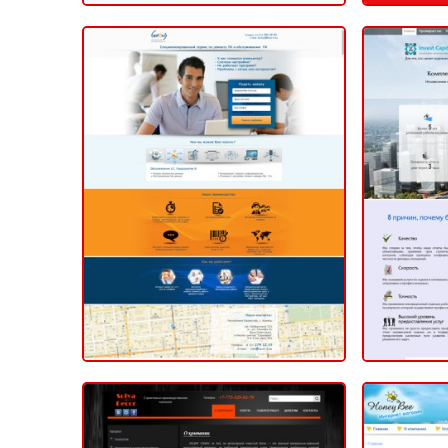
Компания «Фаворит -
Оцено
Сервис»
компа
2014