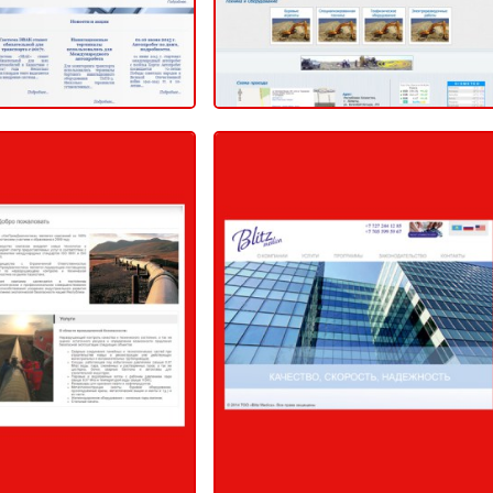
Компания
Компания «Blitz Medica»
ромДиагностика»
2014
2014