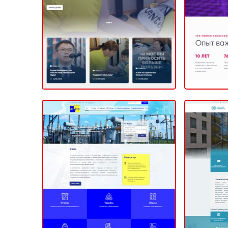
КОРПОРАТИ
КОРПОРАТИВНЫЙ (САЙТ КОМПАНИИ)
2020
АГПЭ — Акционерное
общество
Н
АксайГазПромЭнерго
КОРПОРАТИ
КОРПОРАТИВНЫЙ (САЙТ КОМПАНИИ)
2020