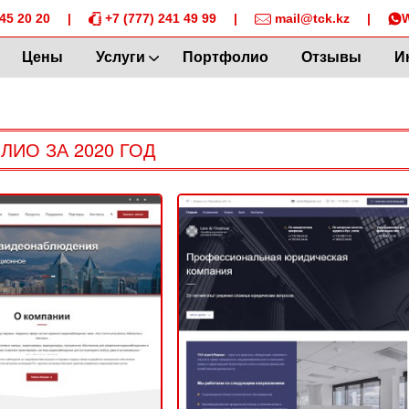
45 20 20
|
+7 (777) 241 49 99
|
mail@tck.kz
|
Цены
Услуги
Портфолио
Отзывы
И
ЛИО ЗА 2020 ГОД
Asaucom
Law & Finance
ВНЫЙ (САЙТ КОМПАНИИ)
КОРПОРАТИВНЫЙ (САЙТ КОМПАНИИ)
2020
2020