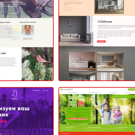
чное общество
«Тетис»
USKO Office Furniture
ВНЫЙ (САЙТ КОМПАНИИ)
ИНТЕРНЕТ-МАГАЗИН
2020
2020
ZJ Agency
Халал Кредит