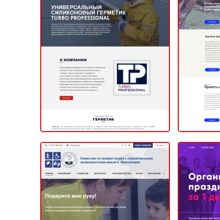
Нау
Turbo Professional
ИНТЕРНЕТ-МАГАЗИН
2020
КОРПОРАТИ
Комиссия по правам
людей с ограниченными
возможностями имени К.
Иманалиева